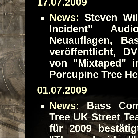
17.07.2009
News:
Steven Wils
Incident" Audi
Neuauflagen, Ba
veröffentlicht, 
von "Mixtaped" i
Porcupine Tree He
01.07.2009
News:
Bass Comm
Tree UK Street Te
für 2009 bestäti