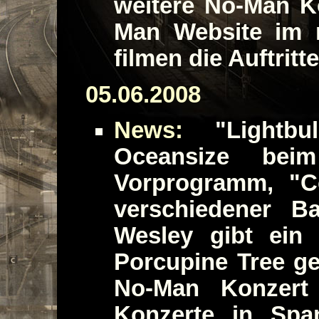
weitere No-Man Kon
Man Website im 
filmen die Auftritt
05.06.2008
News:
"Lightbu
Oceansize be
Vorprogramm, "C
verschiedener 
Wesley gibt ein 
Porcupine Tree ge
No-Man Konzert
Konzerte in Sp