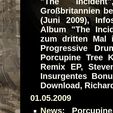
"The Inciden
Großbritannien bes
(Juni 2009), In
Album "The Incid
zum dritten Mal 
Progressive Dru
Porcupine Tree K
Remix EP, Steven
Insurgentes Bon
Download, Richard 
01.05.2009
News:
Porcupine