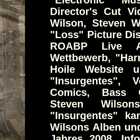
Director's Cut V
Wilson, Steven Wi
"Loss" Picture D
ROABP Live A
Wettbewerb, "Har
Hoile Website 
"Insurgentes", 
Comics, Bass C
Steven Wilsons
"Insurgentes" ka
Wilsons Alben un
Jahres 2008, In