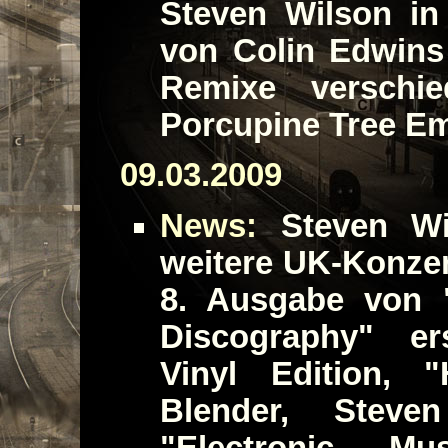
Steven Wilson in
von Colin Edwins
Remixe verschi
Porcupine Tree Em
09.03.2009
News:
Steven Wil
weitere UK-Konze
8. Ausgabe von 
Discography" er
Vinyl Edition, 
Blender, Stev
"Electronic Mu