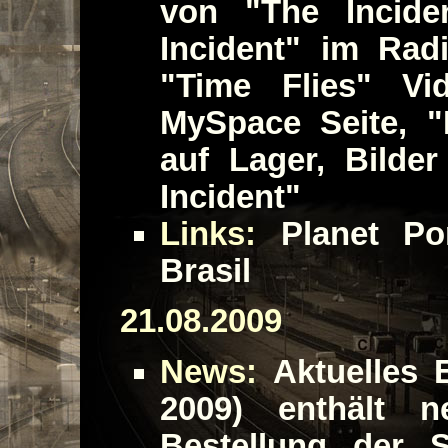
von "The Inciden
Incident" im Radi
"Time Flies" Vi
MySpace Seite, 
auf Lager, Bilde
Incident"
Links:
Planet Por
Brasil
21.08.2009
News:
Aktuelles E
2009) enthält 
Bestellung der S