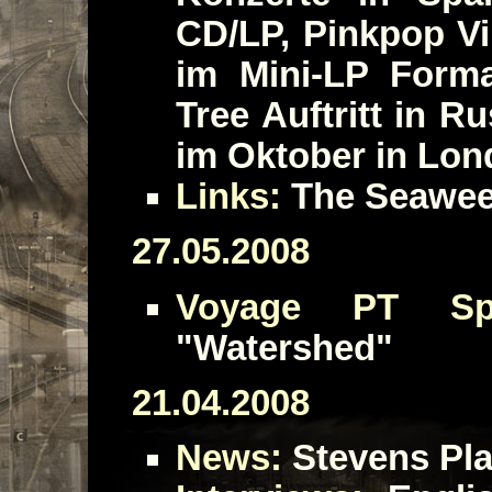
CD/LP, Pinkpop V
im Mini-LP Forma
Tree Auftritt in R
im Oktober in Lo
Links:
The Seawee
27.05.2008
Voyage PT Spe
"Watershed"
21.04.2008
News:
Stevens Play