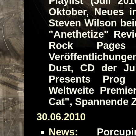
Playlist (Juli 2
Oktober, Neues 
Steven Wilson bei
"Anethetize" Rev
Rock Pages 
Veröffentlichun
Dust, CD der Ju
Presents Prog 
Weltweite Premi
Cat", Spannende Z
30.06.2010
News:
Porcupi