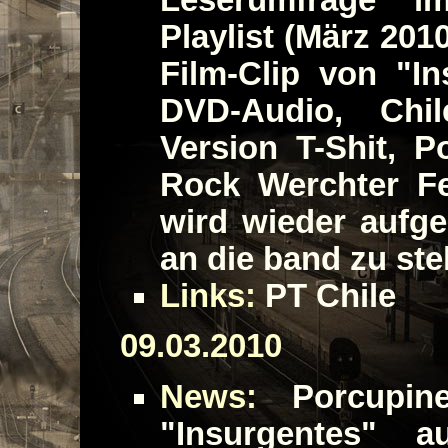
Playlist (März 201
Film-Clip von "In
DVD-Audio, Chi
Version T-Shit, 
Rock Werchter Fe
wird wieder aufge
an die band zu st
Links:
PT Chile
09.03.2010
News:
Porcupine
"Insurgentes" a