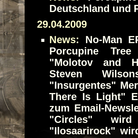
Deutschland und 
29.04.2009
News:
No-Man EP,
Porcupine Tree
"Molotov and Haz
Steven Wilson
"Insurgentes" Me
There Is Light" 
zum Email-Newsle
"Circles" wi
"Ilosaarirock" wir