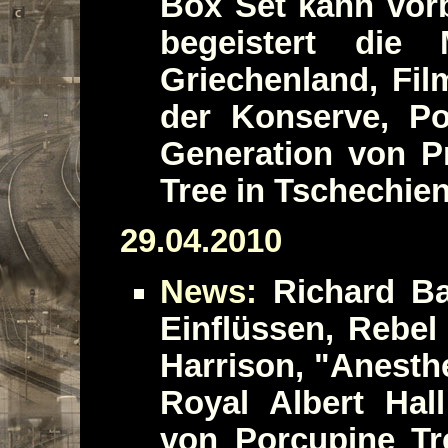
Box Set kann vorb
begeistert die
Griechenland, Fil
der Konserve, Po
Generation von P
Tree in Tschechie
29.04.2010
News:
Richard Ba
Einflüssen, Rebel
Harrison, "Anesth
Royal Albert Hall
von Porcupine Tre