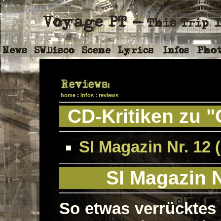
home
:
infos
:
reviews
CD-Kritiken zu "
SI Magazin Nr. 12 (
SI Magazin N
So etwas verrücktes 