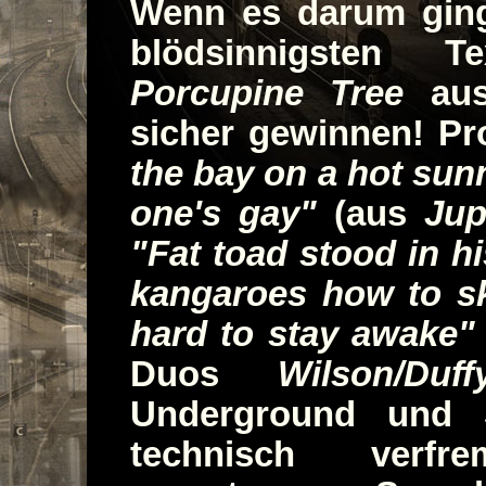
Wenn es darum ginge
blödsinnigsten 
Porcupine Tree
aus
sicher gewinnen! Pr
the bay on a hot sun
one's gay"
(aus
Jup
"Fat toad stood in hi
kangaroes how to ski
hard to stay awake"
Duos
Wilson/Duff
Underground und 
technisch verf