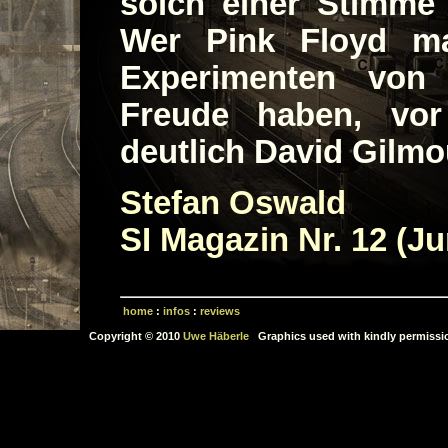
solch einer Stimme 
Wer Pink Floyd m
Experimenten von 
Freude haben, vor 
deutlich David Gilmou
Stefan Oswald
SI Magazin Nr. 12 (Ju
home
:
infos
:
reviews
Copyright © 2010
Uwe Häberle
Graphics used with kindly permissi